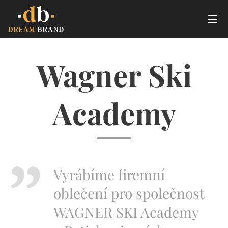
Wagner Ski
Academy
Vyrábíme firemní
oblečení pro společnost
WAGNER SKI Academy