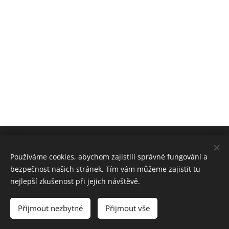
Obchodní podmínky
Používáme cookies, abychom zajistili správné fungování a
bezpečnost našich stránek. Tím vám můžeme zajistit tu
nejlepší zkušenost při jejich návštěvě.
Cookies
Jazyky
Přijmout nezbytné
Přijmout vše
Čeština
English