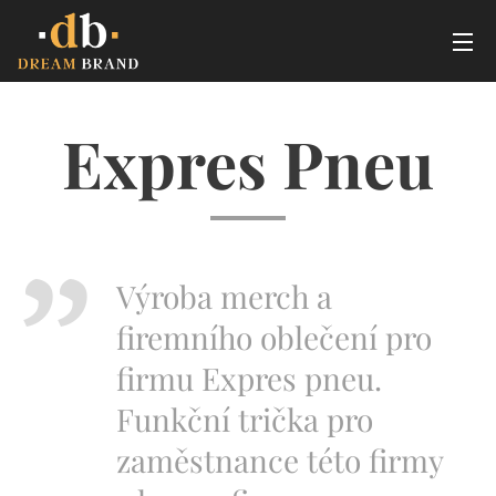
Expres Pneu
Výroba merch a
firemního oblečení pro
firmu Expres pneu.
Funkční trička pro
zaměstnance této firmy