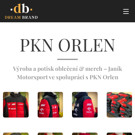
PKN ORLEN
Výroba a potisk oblečení & merch – Janík
Motorsport ve spolupráci s PKN Orlen