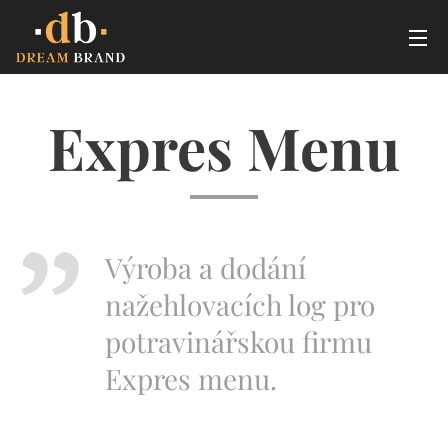
Expres Menu
Výroba a dodání
nažehlovacích log pro
potravinářskou firmu
Expres menu.