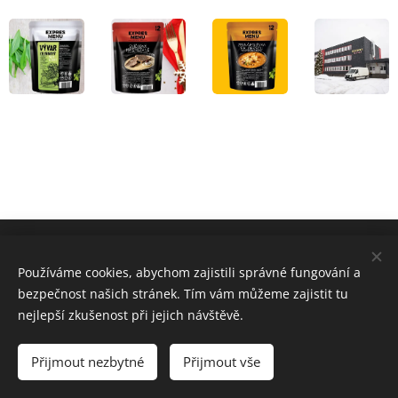
Obchodní podmínky
Používáme cookies, abychom zajistili správné fungování a
bezpečnost našich stránek. Tím vám můžeme zajistit tu
nejlepší zkušenost při jejich návštěvě.
Cookies
Jazyky
Přijmout nezbytné
Přijmout vše
Čeština
English