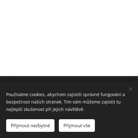
Obchodní podmínky
Používáme cookies, abychom zajistili správné fungování a
bezpečnost našich stránek. Tím vám můžeme zajistit tu
nejlepší zkušenost při jejich návštěvě.
Cookies
Jazyky
Přijmout nezbytné
Přijmout vše
Čeština
English