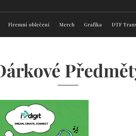
Firemní oblečení
Merch
Grafika
DTF Trans
Dárkové Předmět