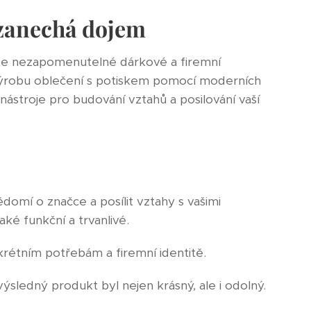
 zanechá dojem
řte nezapomenutelné dárkové a firemní
 výrobu oblečení s potiskem pomocí moderních
nástroje pro budování vztahů a posilování vaší
domí o značce a posílit vztahy s vašimi
ké funkční a trvanlivé.
nkrétním potřebám a firemní identitě.
ýsledný produkt byl nejen krásný, ale i odolný.