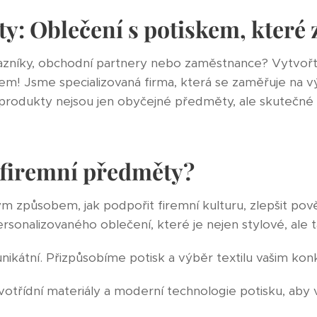
y: Oblečení s potiskem, které
zákazníky, obchodní partnery nebo zaměstnance? Vytvo
kem! Jsme specializovaná firma, která se zaměřuje na
e produkty nejsou jen obyčejné předměty, ale skutečné 
a firemní předměty?
m způsobem, jak podpořit firemní kulturu, zlepšit pově
rsonalizovaného oblečení, které je nejen stylové, ale ta
unikátní. Přizpůsobíme potisk a výběr textilu vašim ko
třídní materiály a moderní technologie potisku, aby v