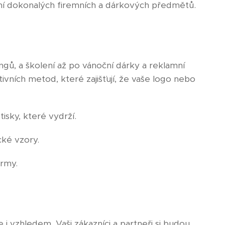
ení dokonalých firemních a dárkových předmětů.
ngů, a školení až po vánoční dárky a reklamní
ivních metod, které zajišťují, že vaše logo nebo
isky, které vydrží.
cké vzory.
irmy.
i vzhledem. Vaši zákazníci a partneři si budou