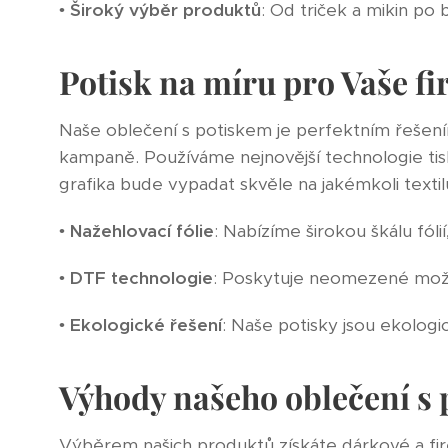
•
Široký výběr produktů
: Od triček a mikin p
Potisk na míru pro Vaše f
Naše oblečení s potiskem je perfektním řešením 
kampaně. Používáme nejnovější technologie tisku
grafika bude vypadat skvěle na jakémkoli textil
•
Nažehlovací fólie
: Nabízíme širokou škálu fóli
•
DTF technologie
: Poskytuje neomezené možno
•
Ekologické řešení
: Naše potisky jsou ekologi
Výhody našeho oblečení s
Výběrem našich produktů získáte dárkové a fire