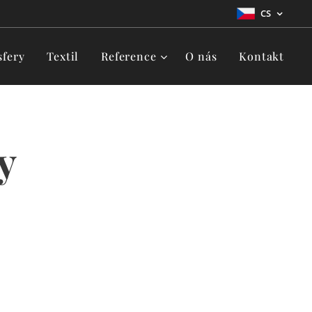
CS
fery
Textil
Reference
O nás
Kontakt
y