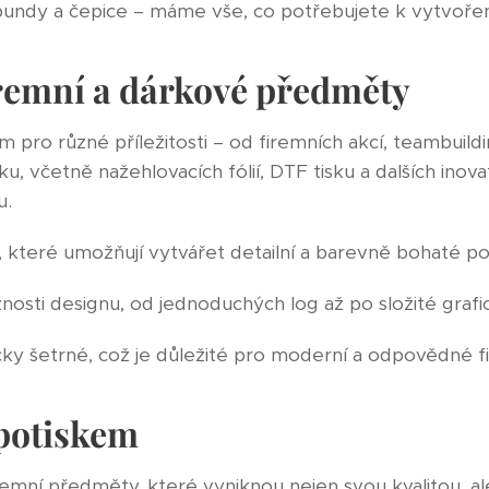
o bundy a čepice – máme vše, co potřebujete k vytvoř
iremní a dárkové předměty
pro různé příležitosti – od firemních akcí, teambuildi
, včetně nažehlovacích fólií, DTF tisku a dalších inovat
u.
í, které umožňují vytvářet detailní a barevně bohaté pot
sti designu, od jednoduchých log až po složité grafi
cky šetrné, což je důležité pro moderní a odpovědné f
 potiskem
mní předměty, které vyniknou nejen svou kvalitou, ale 