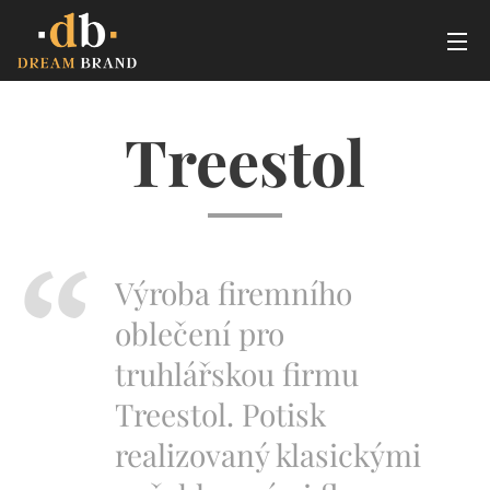
Treestol
Výroba firemního
oblečení pro
truhlářskou firmu
Treestol. Potisk
realizovaný klasickými