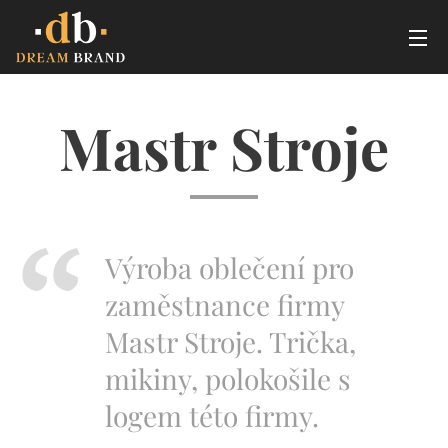
Mastr Stroje
Výroba oblečení pro
zaměstnance firmy
Mastr Stroje. Trička,
mikiny, polokošile s
logem této firmy.