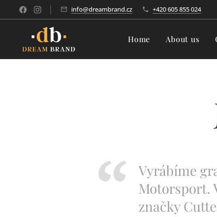
info@dreambrand.cz
+420 605 855 024
Home
About us
Vyrábíme graf
Motorsport. 
značky Cutte