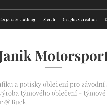
Corporate clothing
Merch
Graphics creation
D
Janik Motorspor
iku a potisky oblečení pro závodní s
Výroba týmového oblečení - týmové p
r & Buck.