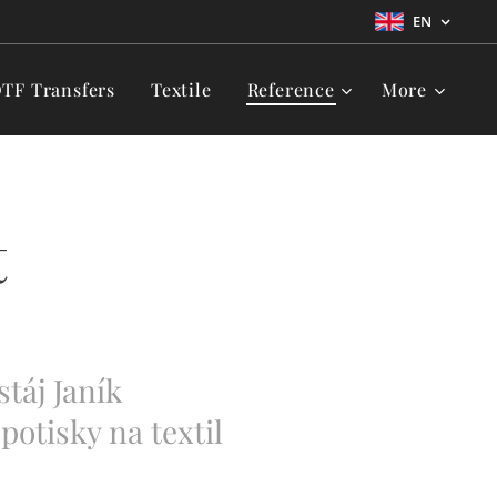
EN
TF Transfers
Textile
Reference
More
t
táj Janík
otisky na textil